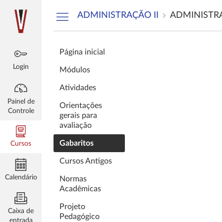
Painel
ADMINISTRAÇÃO II
ADMINISTRA
de
ferramentas
Página inicial
Login
Módulos
Atividades
Painel de
Orientações
Controle
gerais para
avaliação
Gabaritos
Cursos
Cursos Antigos
Calendário
Normas
Acadêmicas
Projeto
Caixa de
Pedagógico
entrada