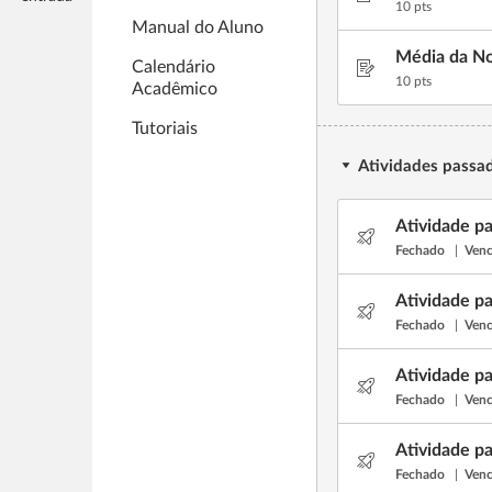
10 Pontos possív
10 pts
Manual do Aluno
Média da No
Calendário
10 Pontos possív
10 pts
Acadêmico
Tutoriais
Atividades passa
Atividade pa
Fechado
Ven
Atividade pa
Fechado
Ven
Atividade pa
Fechado
Ven
Atividade pa
Fechado
Ven