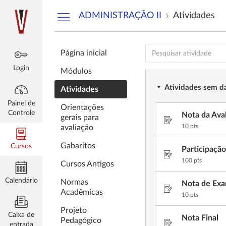
Painel
ADMINISTRAÇÃO II
Atividades
de
ferramentas
Pesquisar
Atividades
Página inicial
atividade
Login
Módulos
Atividades sem d
Atividades
Painel de
Orientações
Controle
Nota da Aval
gerais para
10 Pontos possív
10 pts
avaliação
Gabaritos
Cursos
Participação
100 Pontos possí
100 pts
Cursos Antigos
Calendário
Normas
Nota de Ex
Acadêmicas
10 Pontos possív
10 pts
Projeto
Caixa de
Nota Final
Pedagógico
entrada